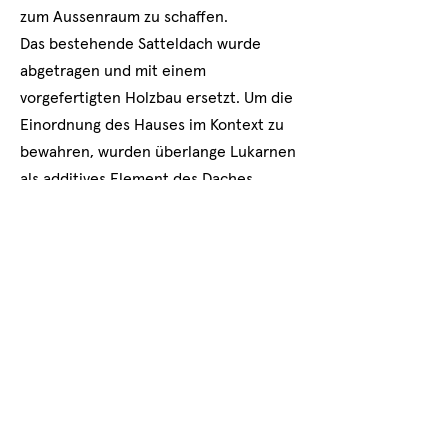
zum Aussenraum zu schaffen.
Das bestehende Satteldach wurde
abgetragen und mit einem
vorgefertigten Holzbau ersetzt. Um die
Einordnung des Hauses im Kontext zu
bewahren, wurden überlange Lukarnen
als additives Element des Daches
ausgebildet. Grosszügige
Fensteröffnungen bringen viel Licht in
die neuen Räume. Neben der
Erweiterung des Innenraumes durch
diese Aufbauten, wurden deren
flachgeneigte Dachflächen für die
Installation einer Photovoltaik-Anlage
genutzt.
Das Haus musste energetisch komplett